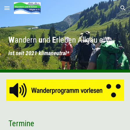
Skip to main content
Skip to navigation
W
andern
u
nd
E
rleben
Allgäu
e.V.
ist seit 2021
klimaneutral
*
Termine