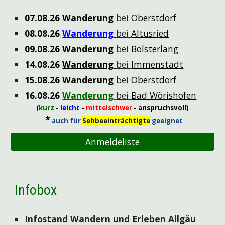
07
.0
8
.26
Wanderung
bei
Oberstdorf
0
8
.08.26
Wanderung
bei
Altusried
0
9
.08.26
Wanderung
bei
Bolsterlang
14
.08.26
Wanderung
bei
Immenstadt
15
.08.26
Wanderung
bei
Oberstdorf
16
.08.26
Wanderung
bei
Bad Wörishofen
(
kurz
-
leicht
-
mittelschwer
- anspruchsvoll)
*
auch für
Sehbeeinträchtigte
geeignet
Anmeldeliste
Infobox
Infostand Wandern und Erleben Allgäu