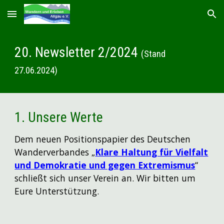
Skip to main content
Skip to navigation
20
. Newsletter 2/202
4
(Stand
27.06.2024)
1. Unsere Werte
Dem neuen Positionspapier des Deutschen
Wanderverbandes „
Klare Haltung für Vielfalt
und Demokratie und gegen Extremismus
“
schließt sich unser Verein an. Wir bitten um
Eure Unterstützung.