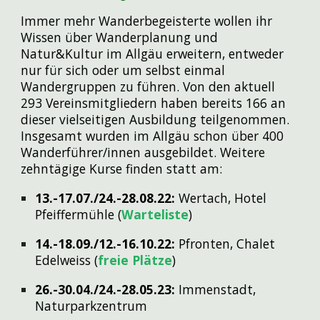
Immer mehr Wanderbegeisterte wollen ihr
Wissen über Wanderplanung und
Natur&Kultur im Allgäu erweitern, entweder
nur für sich oder um selbst einmal
Wandergruppen zu führen. Von den aktuell
2
93
Vereinsmitgliedern haben bereits 1
66
an
dieser vielseitigen Ausbildung teilgenommen.
Insgesamt wurden im Allgäu schon über 400
Wanderführer/innen ausgebildet.
W
eitere
zehntägige Kurse finden statt am:
13.-17.07./24.-28.08.22:
Wertach, Hotel
Pfeiffermühle (
Warteliste
)
14.-18.09./12.-16.10.22:
Pfronten, Chalet
Edelweiss (
freie Plätze
)
26.-30.04./24.-28.05.23:
Immenstadt,
Naturparkzentrum