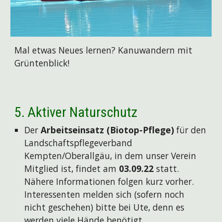
Mal etwas Neues lernen? Kanuwandern mit
Grüntenblick!
5
. Aktiver
N
aturschutz
Der
Arbeitseinsatz (Biotop-Pflege)
für den
Landschaftspflegeverband
Kempten/Oberallgäu, in dem unser Verein
Mitglied ist, findet am
03.09.22
statt.
Nähere Informationen folgen kurz vorher.
Interessenten
melden
sich
(sofern noch
nicht gesc
hehen)
bitte bei
Ute, denn es
werden viele Hände benötigt
.